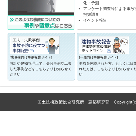
化・予測
アンケート調査等による事故
把握調査
イベント報告
[実務者向け事例報告サイト]
[一般向け事例報告サイト]
設計や建物管理上で、失敗事例や工夫
事故を体験された方、もしくは目
した事例などをこちらよりお知らせく
れた方は、こちらよりお知らせく
ださい
い
国土技術政策総合研究所 建築研究部 Copyright(c)2009,Natio