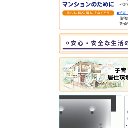
や対
■子育
住宅
改修