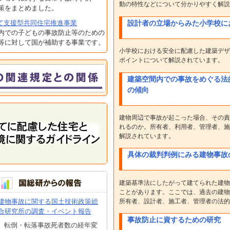
動の特性などについて分かりやすく解説
策をまとめました。
設計者の立場からみた小学校に
て支援型共同住宅推進事業
内での子どもの事故防止等のための
等に対して国が補助する事業です。
小学校における安全に配慮した建築デザ
ポイントについて解説されています。
建築空間内での事故をめぐる法
の傾向
建物周辺で事故が起こった場合、その責
れるのか。所有者、利用者、管理者、施
解説されています。
具体の裁判判例にみる建物事故
建築基準法にしたがって建てられた建物
ことがあります。ここでは、過去の建物
所有者、設計者、施工者、管理者の法的
建物事故に関する国土技術政策総
合研究所の調査・イベント報告
事故防止に資するための研究
転倒・転落事故死者数の経年変