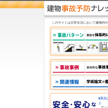
このサイトは日常生活において建物内
■事例
ド
マン